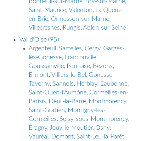
Bonneuil-sur-Marne
,
Bry-sur-Marne
,
Saint-Maurice
,
Valenton
,
La Queue-
en-Brie
,
Ormesson-sur-Marne
,
Villecresnes
,
Rungis
,
Ablon-sur-Seine
Val-d'Oise (95)
Argenteuil
,
Sarcelles
,
Cergy
,
Garges-
lès-Gonesse
,
Franconville
,
Goussainville
,
Pontoise
,
Bezons
,
Ermont
,
Villiers-le-Bel
,
Gonesse
,
Taverny
,
Sannois
,
Herblay
,
Eaubonne
,
Saint-Ouen-l’Aumône
,
Cormeilles-en-
Parisis
,
Deuil-la-Barre
,
Montmorency
,
Saint-Gratien
,
Montigny-lès-
Cormeilles
,
Soisy-sous-Montmorency
,
Éragny
,
Jouy-le-Moutier
,
Osny
,
Vauréal
,
Domont
,
Saint-Leu-la-Forêt
,