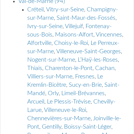
Val-de-Marne (94)
Créteil
,
Vitry-sur-Seine
,
Champigny-
sur-Marne
,
Saint-Maur-des-Fossés
,
Ivry-sur-Seine
,
Villejuif
,
Fontenay-
sous-Bois
,
Maisons-Alfort
,
Vincennes
,
Alfortville
,
Choisy-le-Roi
,
Le Perreux-
sur-Marne
,
Villeneuve-Saint-Georges
,
Nogent-sur-Marne
,
L’Haÿ-les-Roses
,
Thiais
,
Charenton-le-Pont
,
Cachan
,
Villiers-sur-Marne
,
Fresnes
,
Le
Kremlin-Bicêtre
,
Sucy-en-Brie
,
Saint-
Mandé
,
Orly
,
Limeil-Brévannes
,
Arcueil
,
Le Plessis-Trévise
,
Chevilly-
Larue
,
Villeneuve-le-Roi
,
Chennevières-sur-Marne
,
Joinville-le-
Pont
,
Gentilly
,
Boissy-Saint-Léger
,