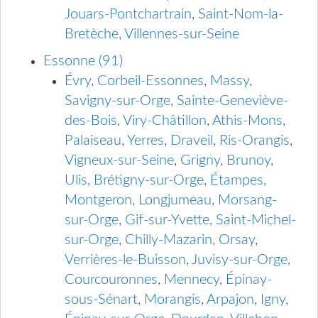
Jouars-Pontchartrain
,
Saint-Nom-la-
Bretèche
,
Villennes-sur-Seine
Essonne (91)
Évry
,
Corbeil-Essonnes
,
Massy
,
Savigny-sur-Orge
,
Sainte-Geneviève-
des-Bois
,
Viry-Châtillon
,
Athis-Mons
,
Palaiseau
,
Yerres
,
Draveil
,
Ris-Orangis
,
Vigneux-sur-Seine
,
Grigny
,
Brunoy
,
Ulis
,
Brétigny-sur-Orge
,
Étampes
,
Montgeron
,
Longjumeau
,
Morsang-
sur-Orge
,
Gif-sur-Yvette
,
Saint-Michel-
sur-Orge
,
Chilly-Mazarin
,
Orsay
,
Verrières-le-Buisson
,
Juvisy-sur-Orge
,
Courcouronnes
,
Mennecy
,
Épinay-
sous-Sénart
,
Morangis
,
Arpajon
,
Igny
,