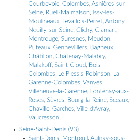
Courbevoie
,
Colombes
,
Asnières-sur-
Seine
,
Rueil-Malmaison
,
Issy-les-
Moulineaux
,
Levallois-Perret
,
Antony
,
Neuilly-sur-Seine
,
Clichy
,
Clamart
,
Montrouge
,
Suresnes
,
Meudon
,
Puteaux
,
Gennevilliers
,
Bagneux
,
Châtillon
,
Châtenay-Malabry
,
Malakoff
,
Saint-Cloud
,
Bois-
Colombes
,
Le Plessis-Robinson
,
La
Garenne-Colombes
,
Vanves
,
Villeneuve-la-Garenne
,
Fontenay-aux-
Roses
,
Sèvres
,
Bourg-la-Reine
,
Sceaux
,
Chaville
,
Garches
,
Ville-d’Avray
,
Vaucresson
Seine-Saint-Denis (93)
Saint-Denis
,
Montreuil
,
Aulnay-sous-