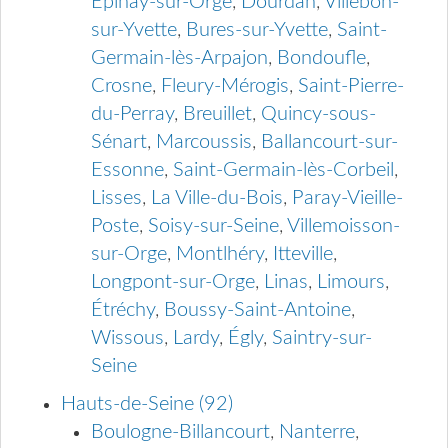
Épinay-sur-Orge
,
Dourdan
,
Villebon-
sur-Yvette
,
Bures-sur-Yvette
,
Saint-
Germain-lès-Arpajon
,
Bondoufle
,
Crosne
,
Fleury-Mérogis
,
Saint-Pierre-
du-Perray
,
Breuillet
,
Quincy-sous-
Sénart
,
Marcoussis
,
Ballancourt-sur-
Essonne
,
Saint-Germain-lès-Corbeil
,
Lisses
,
La Ville-du-Bois
,
Paray-Vieille-
Poste
,
Soisy-sur-Seine
,
Villemoisson-
sur-Orge
,
Montlhéry
,
Itteville
,
Longpont-sur-Orge
,
Linas
,
Limours
,
Étréchy
,
Boussy-Saint-Antoine
,
Wissous
,
Lardy
,
Égly
,
Saintry-sur-
Seine
Hauts-de-Seine (92)
Boulogne-Billancourt
,
Nanterre
,