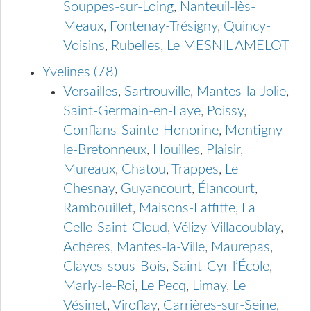
Souppes-sur-Loing
,
Nanteuil-lès-
Meaux
,
Fontenay-Trésigny
,
Quincy-
Voisins
,
Rubelles
,
Le MESNIL AMELOT
Yvelines (78)
Versailles
,
Sartrouville
,
Mantes-la-Jolie
,
Saint-Germain-en-Laye
,
Poissy
,
Conflans-Sainte-Honorine
,
Montigny-
le-Bretonneux
,
Houilles
,
Plaisir
,
Mureaux
,
Chatou
,
Trappes
,
Le
Chesnay
,
Guyancourt
,
Élancourt
,
Rambouillet
,
Maisons-Laffitte
,
La
Celle-Saint-Cloud
,
Vélizy-Villacoublay
,
Achères
,
Mantes-la-Ville
,
Maurepas
,
Clayes-sous-Bois
,
Saint-Cyr-l’École
,
Marly-le-Roi
,
Le Pecq
,
Limay
,
Le
Vésinet
,
Viroflay
,
Carrières-sur-Seine
,