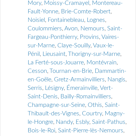
Mory
,
Moissy-Cramayel
,
Montereau-
Fault-Yonne
,
Brie-Comte-Robert
,
Noisiel
,
Fontainebleau
,
Lognes
,
Coulommiers
,
Avon
,
Nemours
,
Saint-
Fargeau-Ponthierry
,
Provins
,
Vaires-
sur-Marne
,
Claye-Souilly
,
Vaux-le-
Pénil
,
Lieusaint
,
Thorigny-sur-Marne
,
La Ferté-sous-Jouarre
,
Montévrain
,
Cesson
,
Tournan-en-Brie
,
Dammartin-
en-Goële
,
Gretz-Armainvilliers
,
Nangis
,
Serris
,
Lésigny
,
Émerainville
,
Vert-
Saint-Denis
,
Bailly-Romainvilliers
,
Champagne-sur-Seine
,
Othis
,
Saint-
Thibault-des-Vignes
,
Courtry
,
Magny-
le-Hongre
,
Nandy
,
Esbly
,
Saint-Pathus
,
Bois-le-Roi
,
Saint-Pierre-lès-Nemours
,