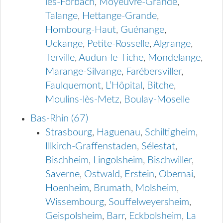
lès-Forbach
,
Moyeuvre-Grande
,
Talange
,
Hettange-Grande
,
Hombourg-Haut
,
Guénange
,
Uckange
,
Petite-Rosselle
,
Algrange
,
Terville
,
Audun-le-Tiche
,
Mondelange
,
Marange-Silvange
,
Farébersviller
,
Faulquemont
,
L’Hôpital
,
Bitche
,
Moulins-lès-Metz
,
Boulay-Moselle
Bas-Rhin (67)
Strasbourg
,
Haguenau
,
Schiltigheim
,
Illkirch-Graffenstaden
,
Sélestat
,
Bischheim
,
Lingolsheim
,
Bischwiller
,
Saverne
,
Ostwald
,
Erstein
,
Obernai
,
Hoenheim
,
Brumath
,
Molsheim
,
Wissembourg
,
Souffelweyersheim
,
Geispolsheim
,
Barr
,
Eckbolsheim
,
La