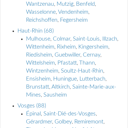
Wantzenau
,
Mutzig
,
Benfeld
,
Wasselonne
,
Vendenheim
,
Reichshoffen
,
Fegersheim
Haut-Rhin (68)
Mulhouse
,
Colmar
,
Saint-Louis
,
Illzach
,
Wittenheim
,
Rixheim
,
Kingersheim
,
Riedisheim
,
Guebwiller
,
Cernay
,
Wittelsheim
,
Pfastatt
,
Thann
,
Wintzenheim
,
Soultz-Haut-Rhin
,
Ensisheim
,
Huningue
,
Lutterbach
,
Brunstatt
,
Altkirch
,
Sainte-Marie-aux-
Mines
,
Sausheim
Vosges (88)
Épinal
,
Saint-Dié-des-Vosges
,
Gérardmer
,
Golbey
,
Remiremont
,