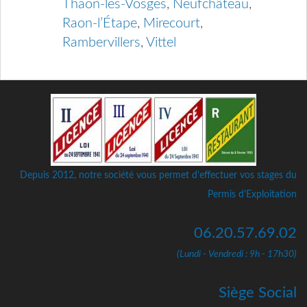
Thaon-les-Vosges
,
Neufchâteau
,
Raon-l’Étape
,
Mirecourt
,
Rambervillers
,
Vittel
Depuis 2012, notre société vous permet d'effectuer vos stages du
Permis d'Exploitation
06.20.57.69.02
(Lundi - Vendredi : 9h - 17h30)
Siège Social