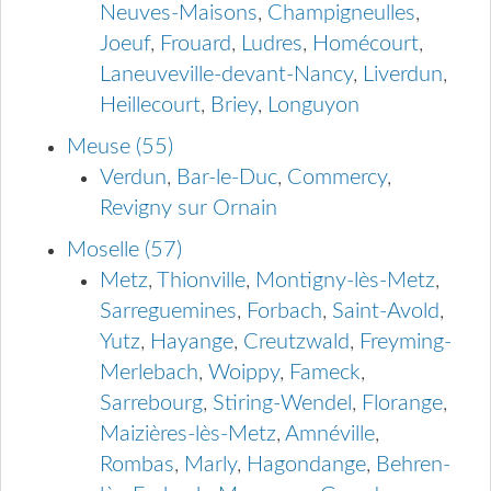
Neuves-Maisons
,
Champigneulles
,
Joeuf
,
Frouard
,
Ludres
,
Homécourt
,
Laneuveville-devant-Nancy
,
Liverdun
,
Heillecourt
,
Briey
,
Longuyon
Meuse (55)
Verdun
,
Bar-le-Duc
,
Commercy
,
Revigny sur Ornain
Moselle (57)
Metz
,
Thionville
,
Montigny-lès-Metz
,
Sarreguemines
,
Forbach
,
Saint-Avold
,
Yutz
,
Hayange
,
Creutzwald
,
Freyming-
Merlebach
,
Woippy
,
Fameck
,
Sarrebourg
,
Stiring-Wendel
,
Florange
,
Maizières-lès-Metz
,
Amnéville
,
Rombas
,
Marly
,
Hagondange
,
Behren-