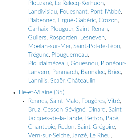
Plouzané
,
Le Relecq-Kerhuon
,
Landivisiau
,
Fouesnant
,
Pont-l’Abbé
,
Plabennec
,
Ergué-Gabéric
,
Crozon
,
Carhaix-Plouguer
,
Saint-Renan
,
Guilers
,
Rosporden
,
Lesneven
,
Moëlan-sur-Mer
,
Saint-Pol-de-Léon
,
Trégunc
,
Plouguerneau
,
Ploudalmézeau
,
Gouesnou
,
Plonéour-
Lanvern
,
Penmarch
,
Bannalec
,
Briec
,
Lannilis
,
Scaër
,
Châteaulin
Ille-et-Vilaine (35)
Rennes
,
Saint-Malo
,
Fougères
,
Vitré
,
Bruz
,
Cesson-Sévigné
,
Dinard
,
Saint-
Jacques-de-la-Lande
,
Betton
,
Pacé
,
Chantepie
,
Redon
,
Saint-Grégoire
,
Vern-sur-Seiche
,
Janzé
,
Le Rheu
,