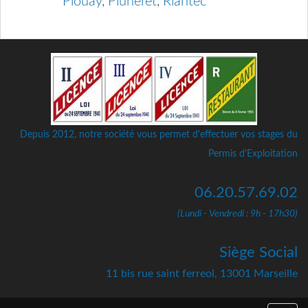
Plouay
,
Pluneret
,
Riantec
Depuis 2012, notre société vous permet d'effectuer vos stages du
Permis d'Exploitation
06.20.57.69.02
(Lundi - Vendredi : 9h - 17h30)
Siège Social
11 bis rue saint ferreol, 13001 Marseille