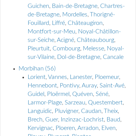
Guichen
,
Bain-de-Bretagne
,
Chartres-
de-Bretagne
,
Mordelles
,
Thorigné-
Fouillard
,
Liffré
,
Châteaugiron
,
Montfort-sur-Meu
,
Noyal-Châtillon-
sur-Seiche
,
Acigné
,
Châteaubourg
,
Pleurtuit
,
Combourg
,
Melesse
,
Noyal-
sur-Vilaine
,
Dol-de-Bretagne
,
Cancale
Morbihan (56)
Lorient
,
Vannes
,
Lanester
,
Ploemeur
,
Hennebont
,
Pontivy
,
Auray
,
Saint-Avé
,
Guidel
,
Ploërmel
,
Quéven
,
Séné
,
Larmor-Plage
,
Sarzeau
,
Questembert
,
Languidic
,
Pluvigner
,
Caudan
,
Theix
,
Brech
,
Guer
,
Inzinzac-Lochrist
,
Baud
,
Kervignac
,
Ploeren
,
Arradon
,
Elven
,