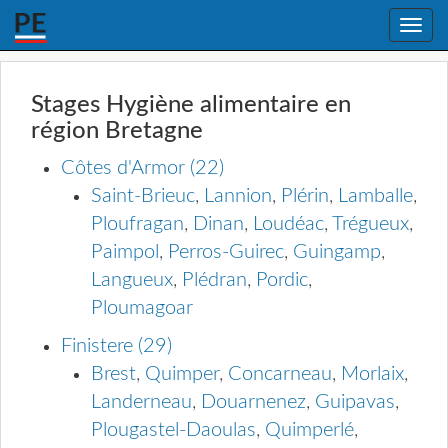
Toggle
naviga
Stages Hygiène alimentaire en
région Bretagne
Côtes d'Armor (22)
Saint-Brieuc
,
Lannion
,
Plérin
,
Lamballe
,
Ploufragan
,
Dinan
,
Loudéac
,
Trégueux
,
Paimpol
,
Perros-Guirec
,
Guingamp
,
Langueux
,
Plédran
,
Pordic
,
Ploumagoar
Finistere (29)
Brest
,
Quimper
,
Concarneau
,
Morlaix
,
Landerneau
,
Douarnenez
,
Guipavas
,
Plougastel-Daoulas
,
Quimperlé
,