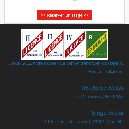
>> Réserver un stage <<
Depuis 2012, notre société vous permet d'effectuer vos stages du
Permis d'Exploitation
06.20.57.69.02
(Lundi - Vendredi : 9h - 17h30)
Siège Social
11 bis rue saint ferreol, 13001 Marseille