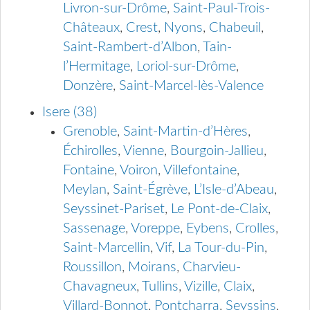
Livron-sur-Drôme
,
Saint-Paul-Trois-
Châteaux
,
Crest
,
Nyons
,
Chabeuil
,
Saint-Rambert-d’Albon
,
Tain-
l’Hermitage
,
Loriol-sur-Drôme
,
Donzère
,
Saint-Marcel-lès-Valence
Isere (38)
Grenoble
,
Saint-Martin-d’Hères
,
Échirolles
,
Vienne
,
Bourgoin-Jallieu
,
Fontaine
,
Voiron
,
Villefontaine
,
Meylan
,
Saint-Égrève
,
L’Isle-d’Abeau
,
Seyssinet-Pariset
,
Le Pont-de-Claix
,
Sassenage
,
Voreppe
,
Eybens
,
Crolles
,
Saint-Marcellin
,
Vif
,
La Tour-du-Pin
,
Roussillon
,
Moirans
,
Charvieu-
Chavagneux
,
Tullins
,
Vizille
,
Claix
,
Villard-Bonnot
,
Pontcharra
,
Seyssins
,