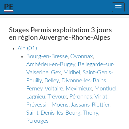
Toggle
naviga
Stages Permis exploitation 3 jours
en région Auvergne-Rhone-Alpes
Ain (01)
Bourg-en-Bresse
,
Oyonnax
,
Ambérieu-en-Bugey
,
Bellegarde-sur-
Valserine
,
Gex
,
Miribel
,
Saint-Genis-
Pouilly
,
Belley
,
Divonne-les-Bains
,
Ferney-Voltaire
,
Meximieux
,
Montluel
,
Lagnieu
,
Trévoux
,
Péronnas
,
Viriat
,
Prévessin-Moëns
,
Jassans-Riottier
,
Saint-Denis-lès-Bourg
,
Thoiry
,
Perouges