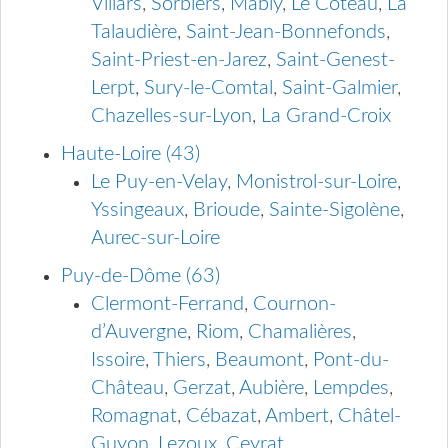
Villars
,
Sorbiers
,
Mably
,
Le Coteau
,
La
Talaudière
,
Saint-Jean-Bonnefonds
,
Saint-Priest-en-Jarez
,
Saint-Genest-
Lerpt
,
Sury-le-Comtal
,
Saint-Galmier
,
Chazelles-sur-Lyon
,
La Grand-Croix
Haute-Loire (43)
Le Puy-en-Velay
,
Monistrol-sur-Loire
,
Yssingeaux
,
Brioude
,
Sainte-Sigolène
,
Aurec-sur-Loire
Puy-de-Dôme (63)
Clermont-Ferrand
,
Cournon-
d’Auvergne
,
Riom
,
Chamalières
,
Issoire
,
Thiers
,
Beaumont
,
Pont-du-
Château
,
Gerzat
,
Aubière
,
Lempdes
,
Romagnat
,
Cébazat
,
Ambert
,
Châtel-
Guyon
,
Lezoux
,
Ceyrat