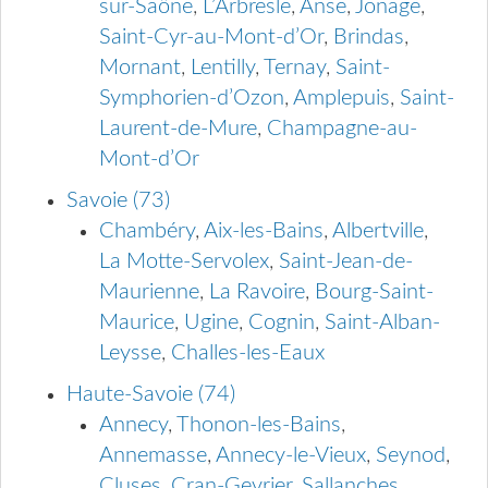
sur-Saône
,
L’Arbresle
,
Anse
,
Jonage
,
Saint-Cyr-au-Mont-d’Or
,
Brindas
,
Mornant
,
Lentilly
,
Ternay
,
Saint-
Symphorien-d’Ozon
,
Amplepuis
,
Saint-
Laurent-de-Mure
,
Champagne-au-
Mont-d’Or
Savoie (73)
Chambéry
,
Aix-les-Bains
,
Albertville
,
La Motte-Servolex
,
Saint-Jean-de-
Maurienne
,
La Ravoire
,
Bourg-Saint-
Maurice
,
Ugine
,
Cognin
,
Saint-Alban-
Leysse
,
Challes-les-Eaux
Haute-Savoie (74)
Annecy
,
Thonon-les-Bains
,
Annemasse
,
Annecy-le-Vieux
,
Seynod
,
Cluses
,
Cran-Gevrier
,
Sallanches
,