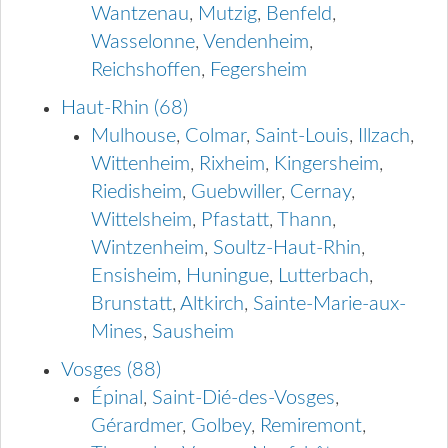
Wantzenau
,
Mutzig
,
Benfeld
,
Wasselonne
,
Vendenheim
,
Reichshoffen
,
Fegersheim
Haut-Rhin (68)
Mulhouse
,
Colmar
,
Saint-Louis
,
Illzach
,
Wittenheim
,
Rixheim
,
Kingersheim
,
Riedisheim
,
Guebwiller
,
Cernay
,
Wittelsheim
,
Pfastatt
,
Thann
,
Wintzenheim
,
Soultz-Haut-Rhin
,
Ensisheim
,
Huningue
,
Lutterbach
,
Brunstatt
,
Altkirch
,
Sainte-Marie-aux-
Mines
,
Sausheim
Vosges (88)
Épinal
,
Saint-Dié-des-Vosges
,
Gérardmer
,
Golbey
,
Remiremont
,