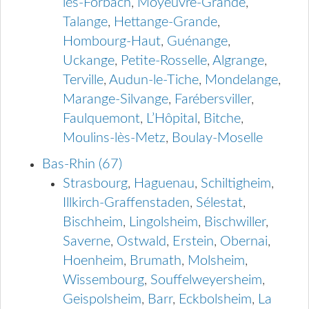
lès-Forbach
,
Moyeuvre-Grande
,
Talange
,
Hettange-Grande
,
Hombourg-Haut
,
Guénange
,
Uckange
,
Petite-Rosselle
,
Algrange
,
Terville
,
Audun-le-Tiche
,
Mondelange
,
Marange-Silvange
,
Farébersviller
,
Faulquemont
,
L’Hôpital
,
Bitche
,
Moulins-lès-Metz
,
Boulay-Moselle
Bas-Rhin (67)
Strasbourg
,
Haguenau
,
Schiltigheim
,
Illkirch-Graffenstaden
,
Sélestat
,
Bischheim
,
Lingolsheim
,
Bischwiller
,
Saverne
,
Ostwald
,
Erstein
,
Obernai
,
Hoenheim
,
Brumath
,
Molsheim
,
Wissembourg
,
Souffelweyersheim
,
Geispolsheim
,
Barr
,
Eckbolsheim
,
La