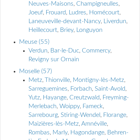
Neuves-Maisons
,
Champigneulles
,
Joeuf
,
Frouard
,
Ludres
,
Homécourt
,
Laneuveville-devant-Nancy
,
Liverdun
,
Heillecourt
,
Briey
,
Longuyon
Meuse (55)
Verdun
,
Bar-le-Duc
,
Commercy
,
Revigny sur Ornain
Moselle (57)
Metz
,
Thionville
,
Montigny-lès-Metz
,
Sarreguemines
,
Forbach
,
Saint-Avold
,
Yutz
,
Hayange
,
Creutzwald
,
Freyming-
Merlebach
,
Woippy
,
Fameck
,
Sarrebourg
,
Stiring-Wendel
,
Florange
,
Maizières-lès-Metz
,
Amnéville
,
Rombas
,
Marly
,
Hagondange
,
Behren-