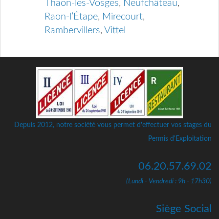
Thaon-les-Vosges
,
Neufchâteau
,
Raon-l’Étape
,
Mirecourt
,
Rambervillers
,
Vittel
Depuis 2012, notre société vous permet d'effectuer vos stages du
Permis d'Exploitation
06.20.57.69.02
(Lundi - Vendredi : 9h - 17h30)
Siège Social