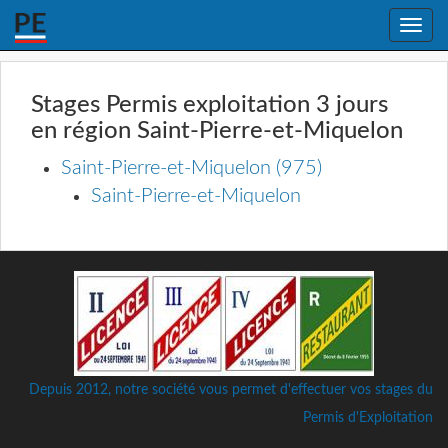
Toggle
naviga
Stages Permis exploitation 3 jours
en région Saint-Pierre-et-Miquelon
Saint-Pierre-et-Miquelon (975)
Saint-Pierre-et-Miquelon
Depuis 2012, notre société vous permet d'effectuer vos stages du
Permis d'Exploitation