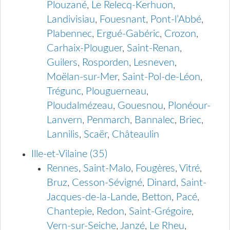
Plouzané
,
Le Relecq-Kerhuon
,
Landivisiau
,
Fouesnant
,
Pont-l’Abbé
,
Plabennec
,
Ergué-Gabéric
,
Crozon
,
Carhaix-Plouguer
,
Saint-Renan
,
Guilers
,
Rosporden
,
Lesneven
,
Moëlan-sur-Mer
,
Saint-Pol-de-Léon
,
Trégunc
,
Plouguerneau
,
Ploudalmézeau
,
Gouesnou
,
Plonéour-
Lanvern
,
Penmarch
,
Bannalec
,
Briec
,
Lannilis
,
Scaër
,
Châteaulin
Ille-et-Vilaine (35)
Rennes
,
Saint-Malo
,
Fougères
,
Vitré
,
Bruz
,
Cesson-Sévigné
,
Dinard
,
Saint-
Jacques-de-la-Lande
,
Betton
,
Pacé
,
Chantepie
,
Redon
,
Saint-Grégoire
,
Vern-sur-Seiche
,
Janzé
,
Le Rheu
,