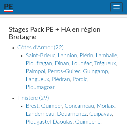
Toggle
naviga
Stages Pack PE + HA en région
Bretagne
Côtes d'Armor (22)
Saint-Brieuc
,
Lannion
,
Plérin
,
Lamballe
,
Ploufragan
,
Dinan
,
Loudéac
,
Trégueux
,
Paimpol
,
Perros-Guirec
,
Guingamp
,
Langueux
,
Plédran
,
Pordic
,
Ploumagoar
Finistere (29)
Brest
,
Quimper
,
Concarneau
,
Morlaix
,
Landerneau
,
Douarnenez
,
Guipavas
,
Plougastel-Daoulas
,
Quimperlé
,