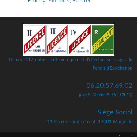
Plouay
,
Pluneret
,
Riantec
Depuis 2012, notre société vous permet d'effectuer vos stages du
Permis d'Exploitation
06.20.57.69.02
(Lundi - Vendredi : 9h - 17h30)
Siège Social
11 bis rue saint ferreol, 13001 Marseille