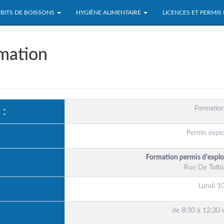
BITS DE BOISSONS
HYGIÈNE ALIMENTAIRE
LICENCES ET PERMIS
rmation
Formation
 :
Permis explo
Formation permis d'expl
Rue De Tolbi
Lundi 1
de 8:30 à 12:30 