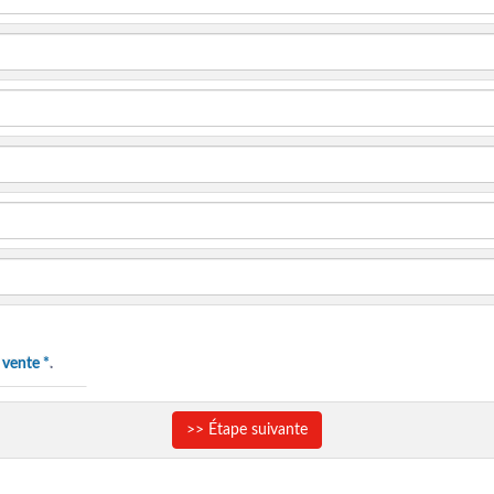
 vente *
.
>> Étape suivante