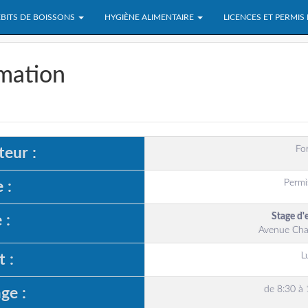
BITS DE BOISSONS
HYGIÈNE ALIMENTAIRE
LICENCES ET PERMIS
rmation
Fo
eur :
Permi
 :
Stage d'
 :
Avenue Cha
L
 :
de 8:30 à 
ge :