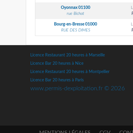
Oyonnax
01100
rue Bichat
Bourg-en-Bresse
01000
RUE DES DIMES
Licence Restaurant 20 heures à Marseille
Licence Bar 20 heures à Nice
Licence Restaurant 20 heures à Montpellier
Licence Bar 20 heures à Paris
www.permis-dexploitation.fr © 2026