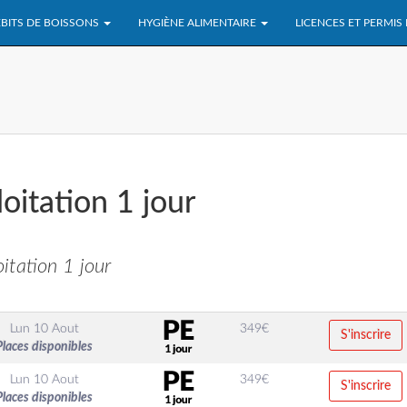
BITS DE BOISSONS
HYGIÈNE ALIMENTAIRE
LICENCES ET PERMIS
oitation 1 jour
itation 1 jour
Lun 10 Aout
349
€
S'inscrire
Places disponibles
Lun 10 Aout
349
€
S'inscrire
Places disponibles