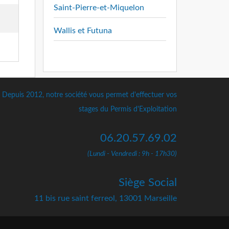
Saint-Pierre-et-Miquelon
Wallis et Futuna
Depuis 2012, notre société vous permet d'effectuer vos
stages du Permis d'Exploitation
06.20.57.69.02
(Lundi - Vendredi : 9h - 17h30)
Siège Social
11 bis rue saint ferreol, 13001 Marseille