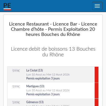
Toggle
naviga
Licence Restaurant - Licence Bar - Licence
Chambre d’hôte - Permis Exploitation 20
heures Bouches du Rhône
Licence debit de boissons 13 Bouches
du Rhône
La Ciotat (13)
599
€
Lun 10 Aout au Mer 12 Aout 2026
Permis exploitation 3 jours
Martigues (13)
599
€
Lun 10 Aout au Mer 12 Aout 2026
Permis exploitation 3 jours
Gémenos (13)
599
€