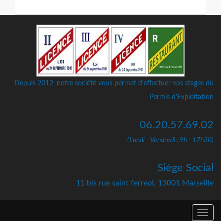
Depuis 2012, notre société vous permet d'effectuer vos stages du
Permis d'Exploitation
06.20.57.69.02
(Lundi - Vendredi : 9h - 17h30)
Siège Social
11 bis rue saint ferreol, 13001 Marseille
Togg