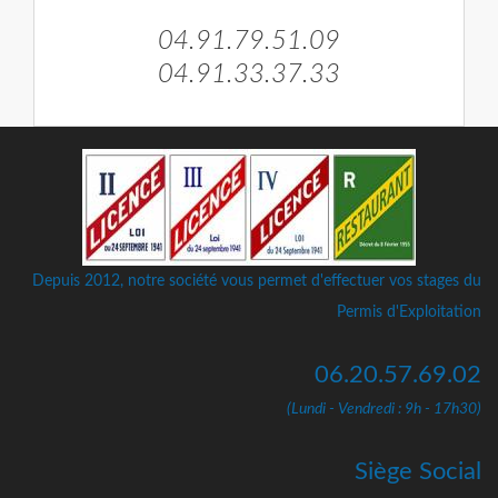
04.91.79.51.09
04.91.33.37.33
Depuis 2012, notre société vous permet d'effectuer vos stages du
Permis d'Exploitation
06.20.57.69.02
(Lundi - Vendredi : 9h - 17h30)
Siège Social