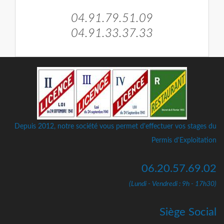
04.91.79.51.09
04.91.33.37.33
Depuis 2012, notre société vous permet d'effectuer vos stages du
Permis d'Exploitation
06.20.57.69.02
(Lundi - Vendredi : 9h - 17h30)
Siège Social