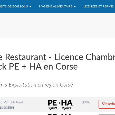
BITS DE BOISSONS
HYGIÈNE ALIMENTAIRE
LICENCES ET PERMIS
e Restaurant - Licence Chamb
ck PE + HA en Corse
is Exploitation en région Corse
au
Ven 14 Aout
899
€
S'inscrir
isponibles