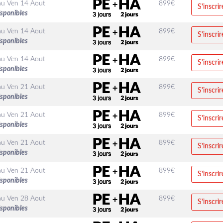
au
Ven 14 Aout
899
€
S'inscrir
isponibles
au
Ven 14 Aout
899
€
S'inscrir
isponibles
au
Ven 14 Aout
899
€
S'inscrir
isponibles
au
Ven 21 Aout
899
€
S'inscrir
isponibles
au
Ven 21 Aout
899
€
S'inscrir
isponibles
au
Ven 21 Aout
899
€
S'inscrir
isponibles
au
Ven 21 Aout
899
€
S'inscrir
isponibles
au
Ven 28 Aout
899
€
S'inscrir
isponibles