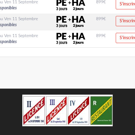
au
Ven 11 Septembre
899
€
S'inscrir
isponibles
au
Ven 11 Septembre
899
€
S'inscrir
isponibles
au
Ven 11 Septembre
899
€
S'inscrir
isponibles