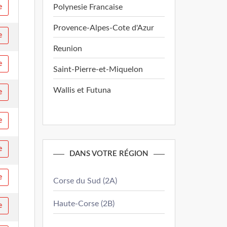
Polynesie Francaise
e
Provence-Alpes-Cote d'Azur
e
Reunion
e
Saint-Pierre-et-Miquelon
Wallis et Futuna
e
e
e
DANS VOTRE RÉGION
e
Corse du Sud (2A)
Haute-Corse (2B)
e