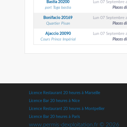
Bastia
20200
Lun 07 Septembre
port Toga bastia
Places d
Bonifacio
20169
Lun 07 Septembre
Quartier Pisan
Places d
Ajaccio
20090
Lun 07 Septembre
Cours Prince Impérial
Places d
Licence Restaurant 20 heures à Marseille
Licence Bar 20 heures à Nice
Licence Restaurant 20 heures à Montpellier
Licence Bar 20 heures à Paris
www.permis-dexploitation.fr © 2026