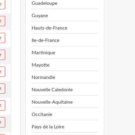
Guadeloupe
e
Guyane
e
Hauts-de-France
e
Ile-de-France
Martinique
e
Mayotte
e
Normandie
e
Nouvelle Caledonie
Nouvelle-Aquitaine
e
Occitanie
e
Pays de la Loire